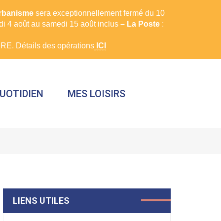
urbanisme
sera exceptionnellement fermé du 10
rdi 4 août au samedi 15 août inclus
– La Poste
:
E. Détails des opérations
ICI
UOTIDIEN
MES LOISIRS
FERMER
LIENS UTILES