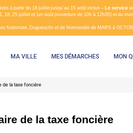
is à partir du 18 juillet jusqu’au 15 août inclus
– Le service 
, 18, 25 juillet et 1er août (ouverture de 10h à 12h30) et du ma
rues Nationale, Duguesclin et de Normandie de MARS à OCTOBR
MA VILLE
MES DÉMARCHES
MON Q
 de la taxe foncière
ire de la taxe foncière