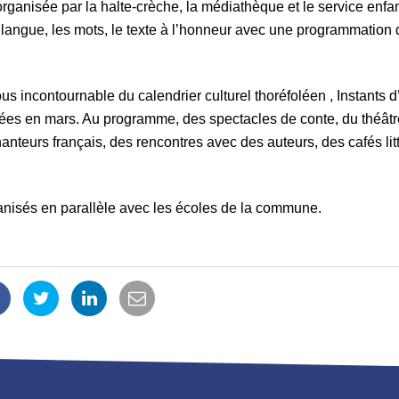
organisée par la halte-crèche, la médiathèque et le service enf
 langue, les mots, le texte à l’honneur avec une programmation d
 incontournable du calendrier culturel thoréfoléen , Instants d
es en mars. Au programme, des spectacles de conte, du théâtr
nteurs français, des rencontres avec des auteurs, des cafés lit
ganisés en parallèle avec les écoles de la commune.
Partager
Partager
Partager
Partager
ur
sur
sur
par
Facebook
Twitter
LinkedIn
email