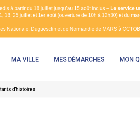
is à partir du 18 juillet jusqu’au 15 août inclus
– Le service 
, 18, 25 juillet et 1er août (ouverture de 10h à 12h30) et du ma
rues Nationale, Duguesclin et de Normandie de MARS à OCTOBR
MA VILLE
MES DÉMARCHES
MON Q
tants d’histoires