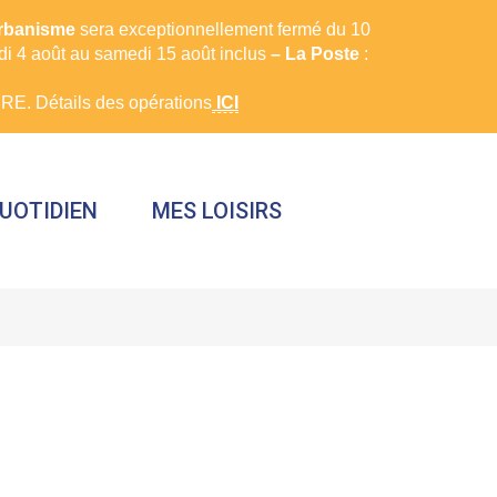
urbanisme
sera exceptionnellement fermé du 10
rdi 4 août au samedi 15 août inclus
– La Poste
:
E. Détails des opérations
ICI
UOTIDIEN
MES LOISIRS
FERMER