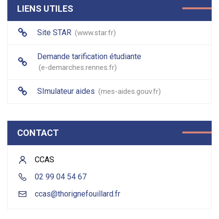
LIENS UTILES
Site STAR
www.star.fr
Demande tarification étudiante
e-demarches.rennes.fr
SImulateur aides
mes-aides.gouv.fr
CONTACT
CCAS
02 99 04 54 67
ccas@thorignefouillard.fr