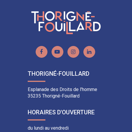
Facebook
Twitter
LinkedIn
email
Lien
Lien
Lien
Lien
vers
vers
vers
vers
le
la
le
le
THORIGNÉ-FOUILLARD
compte
chaîne
compte
compte
Facebook
Youtube
Instagram
Linkedin
Esplanade des Droits de l'homme
35235 Thorigné-Fouillard
HORAIRES D'OUVERTURE
du lundi au vendredi