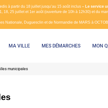
is à partir du 18 juillet jusqu’au 15 août inclus
– Le service 
, 18, 25 juillet et 1er août (ouverture de 10h à 12h30) et du ma
rues Nationale, Duguesclin et de Normandie de MARS à OCTOBR
MA VILLE
MES DÉMARCHES
MON Q
lles municipales
les