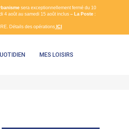
urbanisme
sera exceptionnellement fermé du 10
rdi 4 août au samedi 15 août inclus
– La Poste
:
E. Détails des opérations
ICI
UOTIDIEN
MES LOISIRS
FERMER