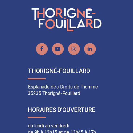
Lien
Lien
Lien
Lien
vers
vers
vers
vers
le
la
le
le
THORIGNÉ-FOUILLARD
compte
chaîne
compte
compte
Facebook
Youtube
Instagram
Linkedin
Esplanade des Droits de l'homme
35235 Thorigné-Fouillard
HORAIRES D'OUVERTURE
du lundi au vendredi
de 9h à 12h15 et de 13h45 à 17h