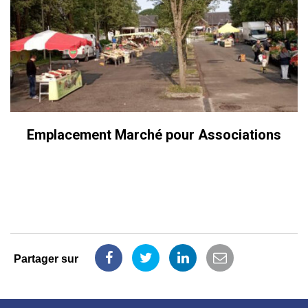
Emplacement Marché pour Associations
Partager sur
Partager
Partager
Partager
Partager
sur
sur
sur
par
Facebook
Twitter
LinkedIn
email