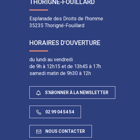
THORIGNÉ-FOUILLARD
compte
chaîne
compte
compte
Facebook
Youtube
Instagram
Linkedin
Esplanade des Droits de l'homme
35235 Thorigné-Fouillard
HORAIRES D'OUVERTURE
du lundi au vendredi
de 9h à 12h15 et de 13h45 à 17h
samedi matin de 9h30 à 12h
S'ABONNER À LA NEWSLETTER
02 99 04 54 54
NOUS CONTACTER