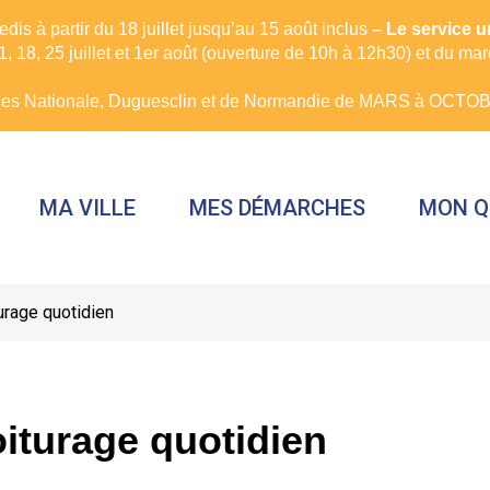
is à partir du 18 juillet jusqu’au 15 août inclus
– Le service 
, 18, 25 juillet et 1er août (ouverture de 10h à 12h30) et du ma
rues Nationale, Duguesclin et de Normandie de MARS à OCTOBR
MA VILLE
MES DÉMARCHES
MON Q
rage quotidien
iturage quotidien