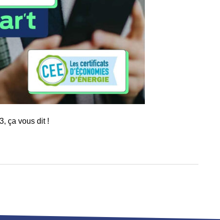
 ça vous dit !
ager
l