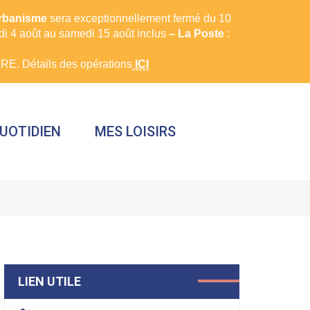
urbanisme
sera exceptionnellement fermé du 10
rdi 4 août au samedi 15 août inclus
– La Poste
:
E. Détails des opérations
ICI
UOTIDIEN
MES LOISIRS
FERMER
LIEN UTILE