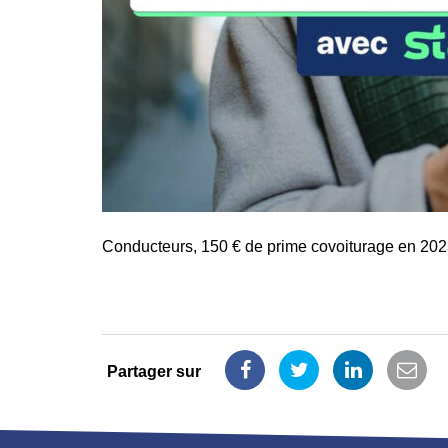
Conducteurs, 150 € de prime covoiturage en 2023,
Partager sur
Partager
Partager
Partager
Part
sur
sur
sur
par
Facebook
Twitter
LinkedIn
emai