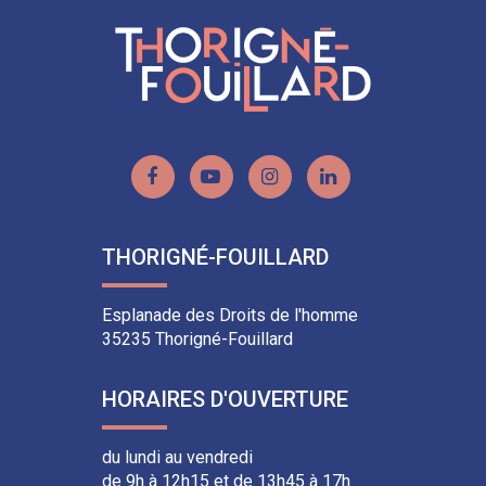
Lien
Lien
Lien
Lien
vers
vers
vers
vers
le
la
le
le
THORIGNÉ-FOUILLARD
compte
chaîne
compte
compte
Facebook
Youtube
Instagram
Linkedin
Esplanade des Droits de l'homme
35235 Thorigné-Fouillard
HORAIRES D'OUVERTURE
du lundi au vendredi
de 9h à 12h15 et de 13h45 à 17h