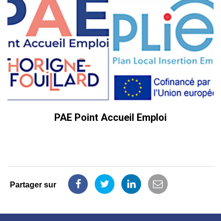
PAE Point Accueil Emploi
Partager sur
Partager
Partager
Partager
Partager
sur
sur
sur
par
Facebook
Twitter
LinkedIn
email