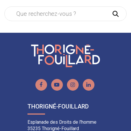
Rech
Lien
Lien
Lien
Lien
vers
vers
vers
vers
le
la
le
le
THORIGNÉ-FOUILLARD
compte
chaîne
compte
compte
Facebook
Youtube
Instagram
Linkedin
Esplanade des Droits de l'homme
35235 Thorigné-Fouillard