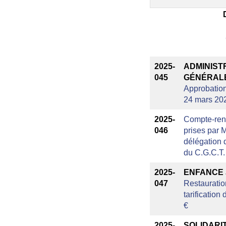
2025-
ADMINIST
045
GÉNÉRALE
Approbation
24 mars 20
2025-
Compte-ren
046
prises par 
délégation d
du C.G.C.T.
2025-
ENFANCE 
047
Restauratio
tarification
€
2025-
SOLIDARIT