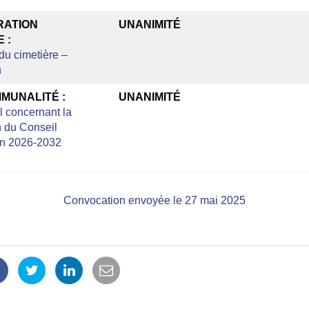
RATION
UNANIMITÉ
 :
u cimetière –
n
MUNALITÉ :
UNANIMITÉ
l concernant la
 du Conseil
in 2026-2032
Convocation envoyée le 27 mai 2025
Partager
Partager
Partager
Partager
ur
sur
sur
par