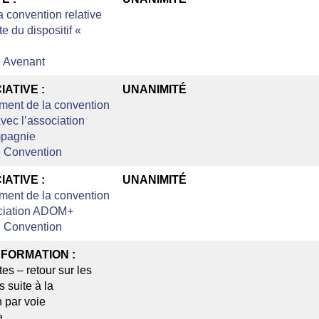
a convention relative
te du dispositif «
:
Avenant
IATIVE :
UNANIMITÉ
ment de la convention
avec l’association
mpagnie
:
Convention
IATIVE :
UNANIMITÉ
ment de la convention
ociation ADOM+
:
Convention
NFORMATION :
es – retour sur les
s suite à la
n par voie
e