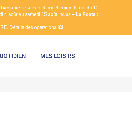
urbanisme
sera exceptionnellement fermé du 10
rdi 4 août au samedi 15 août inclus
– La Poste
:
E. Détails des opérations
ICI
UOTIDIEN
MES LOISIRS
FERMER