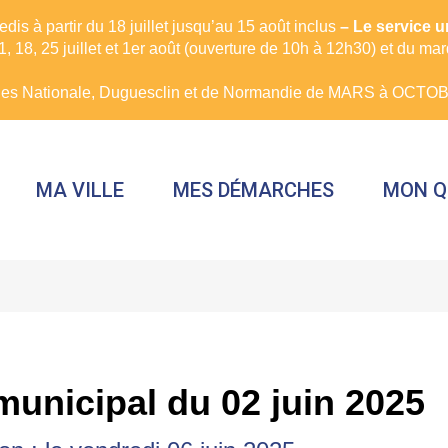
is à partir du 18 juillet jusqu’au 15 août inclus
– Le service 
, 18, 25 juillet et 1er août (ouverture de 10h à 12h30) et du ma
rues Nationale, Duguesclin et de Normandie de MARS à OCTOBR
MA VILLE
MES DÉMARCHES
MON Q
municipal du 02 juin 2025