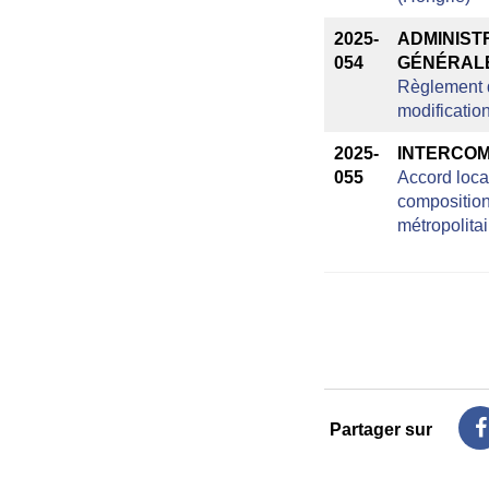
2025-
ADMINIST
054
GÉNÉRALE
Règlement d
modificatio
2025-
INTERCOM
055
Accord loca
composition
métropolita
Partager sur
s