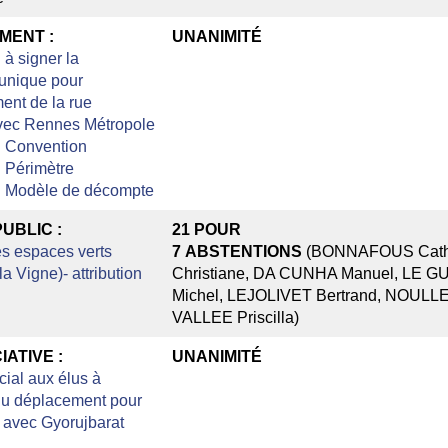
MENT :
UNANIMITÉ
 à signer la
unique pour
ent de la rue
avec Rennes Métropole
:
Convention
:
Périmètre
:
Modèle de décompte
UBLIC :
21
POUR
es espaces verts
7
ABSTENTIONS
(BONNAFOUS Cathe
la Vigne)- attribution
Christiane, DA CUNHA Manuel, LE 
Michel, LEJOLIVET Bertrand, NOULLE
VALLEE Priscilla)
IATIVE :
UNANIMITÉ
ial aux élus à
du déplacement pour
 avec Gyorujbarat