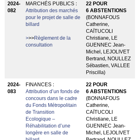
2024-
MARCHÉS PUBLICS :
22
POUR
082
Attribution des marchés
6
ABSTENTIONS
pour le projet de salle de
(BONNAFOUS
billard
Catherine,
CAÏTUCOLI
>
>>
Règlement de la
Christiane, LE
consultation
GUENNEC Jean-
Michel, LEJOLIVET
Bertrand, NOULLEZ
Sébastien, VALLEE
Priscilla)
2024-
FINANCES :
22
POUR
083
Attribution d’un fonds de
6
ABSTENTIONS
concours dans le cadre
(BONNAFOUS
du Fonds Métropolitain
Catherine,
de Transition
CAÏTUCOLI
Ecologique –
Christiane, LE
Réhabilitation d’une
GUENNEC Jean-
longère en salle de
Michel, LEJOLIVET
billard
Bertrand, NOULLEZ