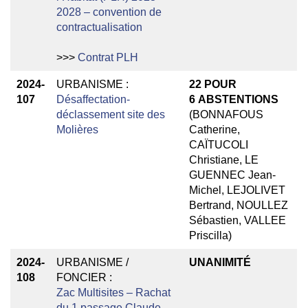
2028 – convention de
contractualisation
>>>
Contrat PLH
2024-
URBANISME :
22
POUR
107
Désaffectation-
6
ABSTENTIONS
déclassement site des
(BONNAFOUS
Molières
Catherine,
CAÏTUCOLI
Christiane, LE
GUENNEC Jean-
Michel, LEJOLIVET
Bertrand, NOULLEZ
Sébastien, VALLEE
Priscilla)
2024-
URBANISME /
UNANIMITÉ
108
FONCIER :
Zac Multisites – Rachat
du 1 passage Claude