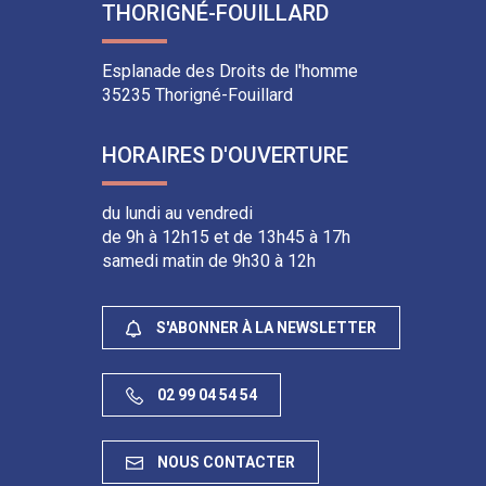
THORIGNÉ-FOUILLARD
compte
chaîne
compte
compte
Facebook
Youtube
Instagram
Linkedin
Esplanade des Droits de l'homme
35235 Thorigné-Fouillard
HORAIRES D'OUVERTURE
du lundi au vendredi
de 9h à 12h15 et de 13h45 à 17h
samedi matin de 9h30 à 12h
S'ABONNER À LA NEWSLETTER
02 99 04 54 54
NOUS CONTACTER