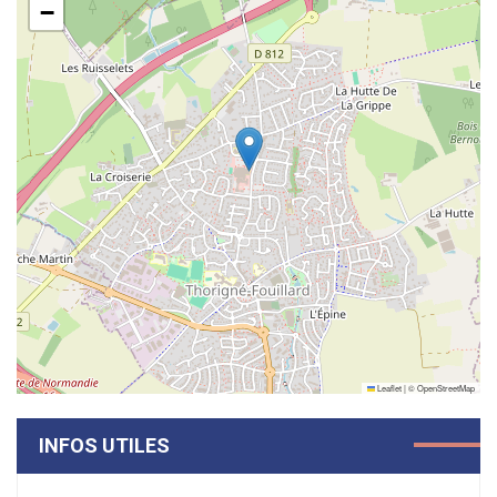
−
Leaflet
|
©
OpenStreetMap
INFOS UTILES