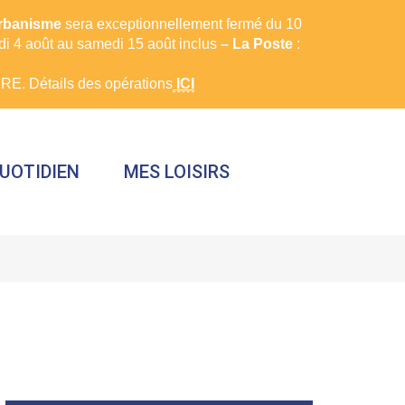
urbanisme
sera exceptionnellement fermé du 10
rdi 4 août au samedi 15 août inclus
– La Poste
:
E. Détails des opérations
ICI
UOTIDIEN
MES LOISIRS
FERMER