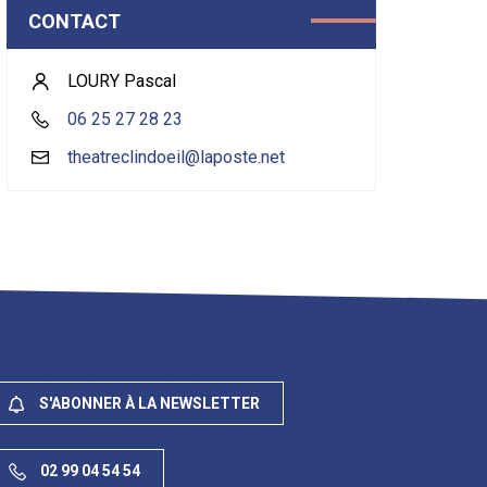
CONTACT
LOURY Pascal
06 25 27 28 23
theatreclindoeil@laposte.net
S'ABONNER À LA NEWSLETTER
02 99 04 54 54