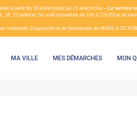
is à partir du 18 juillet jusqu’au 15 août inclus
– Le service 
, 18, 25 juillet et 1er août (ouverture de 10h à 12h30) et du ma
rues Nationale, Duguesclin et de Normandie de MARS à OCTOBR
MA VILLE
MES DÉMARCHES
MON Q