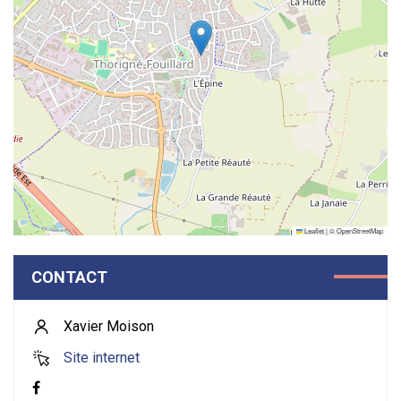
Leaflet
|
©
OpenStreetMap
CONTACT
Xavier Moison
Site internet
Facebook