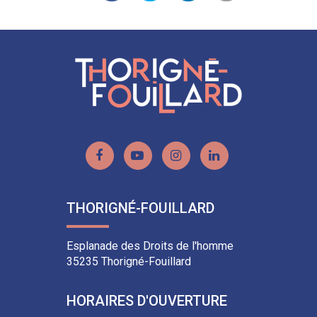
sur
sur
sur
par
Facebook
Twitter
LinkedIn
email
Lien
Lien
Lien
Lien
vers
vers
vers
vers
le
la
le
le
THORIGNÉ-FOUILLARD
compte
chaîne
compte
compte
Facebook
Youtube
Instagram
Linkedin
Esplanade des Droits de l'homme
35235 Thorigné-Fouillard
HORAIRES D'OUVERTURE