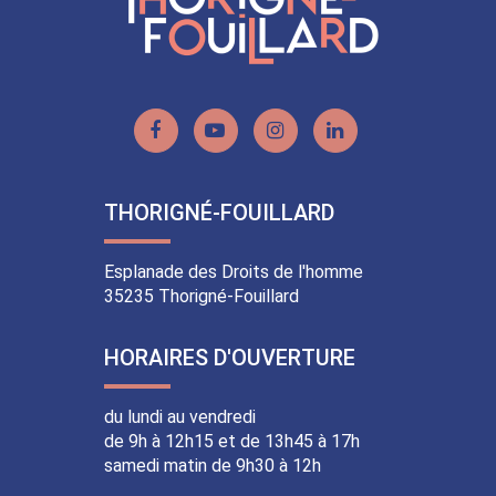
Lien
Lien
Lien
Lien
vers
vers
vers
vers
le
la
le
le
THORIGNÉ-FOUILLARD
compte
chaîne
compte
compte
Facebook
Youtube
Instagram
Linkedin
Esplanade des Droits de l'homme
35235 Thorigné-Fouillard
HORAIRES D'OUVERTURE
du lundi au vendredi
de 9h à 12h15 et de 13h45 à 17h
samedi matin de 9h30 à 12h