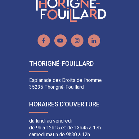
Lien
Lien
Lien
Lien
vers
vers
vers
vers
le
la
le
le
THORIGNÉ-FOUILLARD
compte
chaîne
compte
compte
Facebook
Youtube
Instagram
Linkedin
Esplanade des Droits de l'homme
35235 Thorigné-Fouillard
HORAIRES D'OUVERTURE
du lundi au vendredi
de 9h à 12h15 et de 13h45 à 17h
samedi matin de 9h30 à 12h