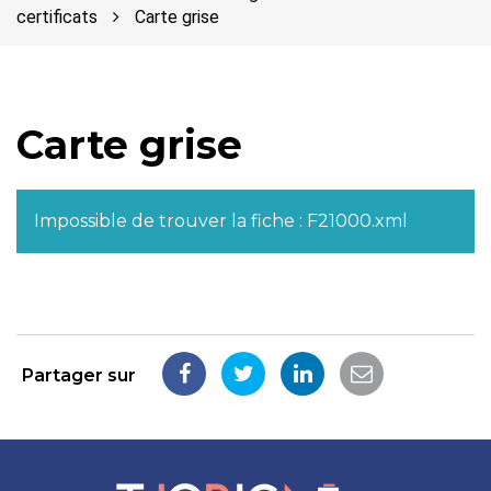
certificats
Carte grise
Carte grise
Impossible de trouver la fiche : F21000.xml
Partager sur
Partager
Partager
Partager
Partager
sur
sur
sur
par
Facebook
Twitter
LinkedIn
email