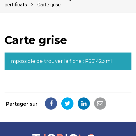
certificats
Carte grise
Carte grise
Impossible de trouver la fiche : R56142.xml
Partager sur
Partager
Partager
Partager
Partager
sur
sur
sur
par
Facebook
Twitter
LinkedIn
email