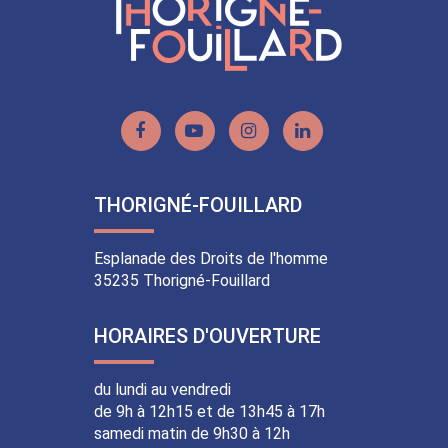
Lien
Lien
Lien
Lien
vers
vers
vers
vers
le
la
le
le
THORIGNÉ-FOUILLARD
compte
chaîne
compte
compte
Facebook
Youtube
Instagram
Linkedin
Esplanade des Droits de l'homme
35235 Thorigné-Fouillard
HORAIRES D'OUVERTURE
du lundi au vendredi
de 9h à 12h15 et de 13h45 à 17h
samedi matin de 9h30 à 12h