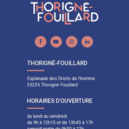
Lien
Lien
Lien
Lien
vers
vers
vers
vers
le
la
le
le
THORIGNÉ-FOUILLARD
compte
chaîne
compte
compte
Facebook
Youtube
Instagram
Linkedin
Esplanade des Droits de l'homme
35235 Thorigné-Fouillard
HORAIRES D'OUVERTURE
du lundi au vendredi
de 9h à 12h15 et de 13h45 à 17h
samedi matin de 9h30 à 12h