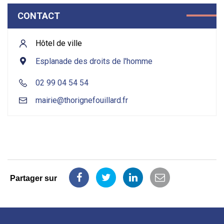
CONTACT
Hôtel de ville
Esplanade des droits de l'homme
02 99 04 54 54
mairie@thorignefouillard.fr
Partager sur
Partager
Partager
Partager
Partager
sur
sur
sur
par
Facebook
Twitter
LinkedIn
email