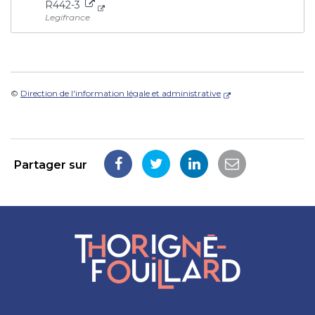
R442-3
Legifrance
©
Direction de l'information légale et administrative
Partager sur
Partager
Partager
Partager
Partager
sur
sur
sur
par
Facebook
Twitter
LinkedIn
email