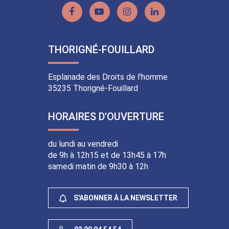
Lien
Lien
Lien
Lien
vers
vers
vers
vers
le
la
le
le
THORIGNÉ-FOUILLARD
compte
chaîne
compte
compte
Facebook
Youtube
Instagram
Linkedin
Esplanade des Droits de l'homme
35235 Thorigné-Fouillard
HORAIRES D'OUVERTURE
du lundi au vendredi
de 9h à 12h15 et de 13h45 à 17h
samedi matin de 9h30 à 12h
S'ABONNER À LA NEWSLETTER