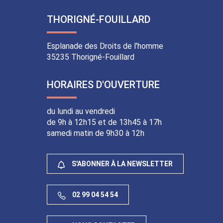
vers
vers
vers
vers
le
la
le
le
THORIGNÉ-FOUILLARD
compte
chaîne
compte
compte
Facebook
Youtube
Instagram
Linkedin
Esplanade des Droits de l'homme
35235 Thorigné-Fouillard
HORAIRES D'OUVERTURE
du lundi au vendredi
de 9h à 12h15 et de 13h45 à 17h
samedi matin de 9h30 à 12h
S'ABONNER À LA NEWSLETTER
02 99 04 54 54