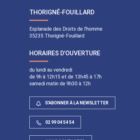
vers
vers
vers
vers
le
la
le
le
THORIGNÉ-FOUILLARD
compte
chaîne
compte
compte
Facebook
Youtube
Instagram
Linkedin
Esplanade des Droits de l'homme
35235 Thorigné-Fouillard
HORAIRES D'OUVERTURE
du lundi au vendredi
de 9h à 12h15 et de 13h45 à 17h
samedi matin de 9h30 à 12h
S'ABONNER À LA NEWSLETTER
02 99 04 54 54