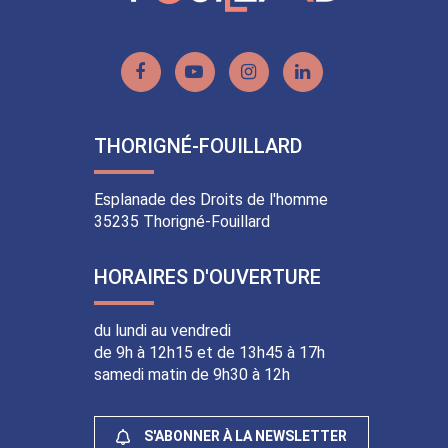
Lien
Lien
Lien
Lien
vers
vers
vers
vers
le
la
le
le
THORIGNÉ-FOUILLARD
compte
chaîne
compte
compte
Facebook
Youtube
Instagram
Linkedin
Esplanade des Droits de l'homme
35235 Thorigné-Fouillard
HORAIRES D'OUVERTURE
du lundi au vendredi
de 9h à 12h15 et de 13h45 à 17h
samedi matin de 9h30 à 12h
S'ABONNER À LA NEWSLETTER