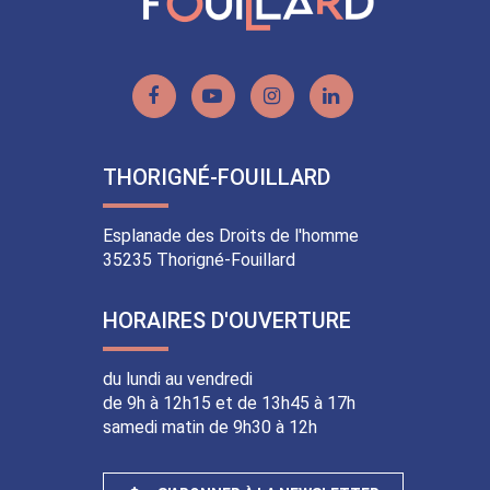
Lien
Lien
Lien
Lien
vers
vers
vers
vers
le
la
le
le
THORIGNÉ-FOUILLARD
compte
chaîne
compte
compte
Facebook
Youtube
Instagram
Linkedin
Esplanade des Droits de l'homme
35235 Thorigné-Fouillard
HORAIRES D'OUVERTURE
du lundi au vendredi
de 9h à 12h15 et de 13h45 à 17h
samedi matin de 9h30 à 12h