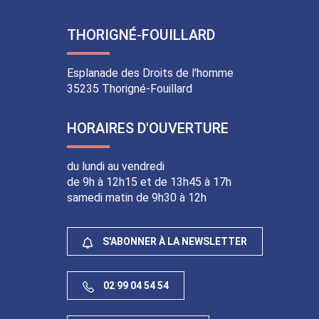
vers
vers
vers
vers
le
la
le
le
THORIGNÉ-FOUILLARD
compte
chaîne
compte
compte
Facebook
Youtube
Instagram
Linkedin
Esplanade des Droits de l'homme
35235 Thorigné-Fouillard
HORAIRES D'OUVERTURE
du lundi au vendredi
de 9h à 12h15 et de 13h45 à 17h
samedi matin de 9h30 à 12h
S'ABONNER À LA NEWSLETTER
02 99 04 54 54