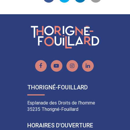
Partager
Partager
Partager
Partager
sur
sur
sur
par
Facebook
Twitter
LinkedIn
email
Lien
Lien
Lien
Lien
vers
vers
vers
vers
le
la
le
le
THORIGNÉ-FOUILLARD
compte
chaîne
compte
compte
Facebook
Youtube
Instagram
Linkedin
Esplanade des Droits de l'homme
35235 Thorigné-Fouillard
HORAIRES D'OUVERTURE