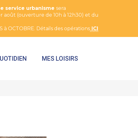
Le service urbanisme
sera
t 1er août (ouverture de 10h à 12h30) et du
S à OCTOBRE. Détails des opérations
ICI
UOTIDIEN
MES LOISIRS
FERMER