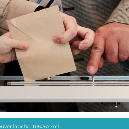
uver la fiche : R16087.xml