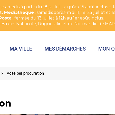
 samedis à partir du 18 juillet jusqu’au 15 août inclus
– 
t
. Médiathèque
: samedis après-midi 11, 18, 25 juillet e
Poste
: fermée du 13 juillet à 12h au 1er août inclus.
des rues Nationale, Duguesclin et de Normandie de MAR
MA VILLE
MES DÉMARCHES
MON Q
Vote par procuration
ion