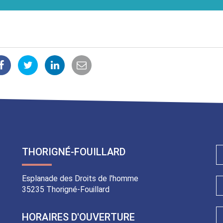
Partager
Partager
Partager
Partager
sur
sur
sur
par
Facebook
Twitter
LinkedIn
email
THORIGNÉ-FOUILLARD
Esplanade des Droits de l'homme
35235 Thorigné-Fouillard
HORAIRES D'OUVERTURE