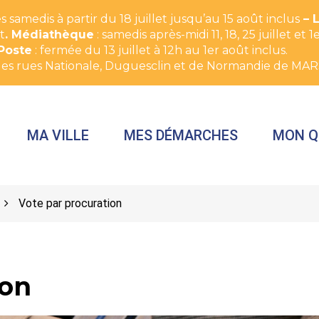
 samedis à partir du 18 juillet jusqu’au 15 août inclus
– 
t
. Médiathèque
: samedis après-midi 11, 18, 25 juillet e
Poste
: fermée du 13 juillet à 12h au 1er août inclus.
des rues Nationale, Duguesclin et de Normandie de MAR
MA VILLE
MES DÉMARCHES
MON Q
Vote par procuration
ion