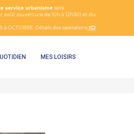
Le service urbanisme
sera
t 1er août (ouverture de 10h à 12h30) et du
S à OCTOBRE. Détails des opérations
ICI
UOTIDIEN
MES LOISIRS
FERMER