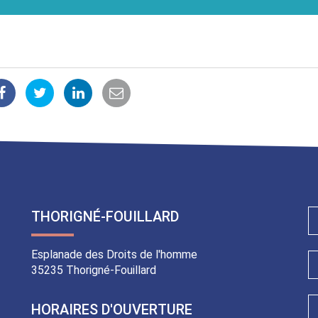
Partager
Partager
Partager
Partager
sur
sur
sur
par
Facebook
Twitter
LinkedIn
email
THORIGNÉ-FOUILLARD
Esplanade des Droits de l'homme
35235 Thorigné-Fouillard
HORAIRES D'OUVERTURE