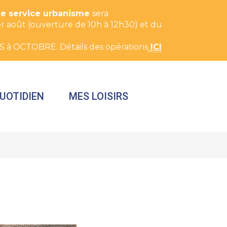
Le service urbanisme
sera
t 1er août (ouverture de 10h à 12h30) et du
S à OCTOBRE. Détails des opérations
ICI
UOTIDIEN
MES LOISIRS
FERMER