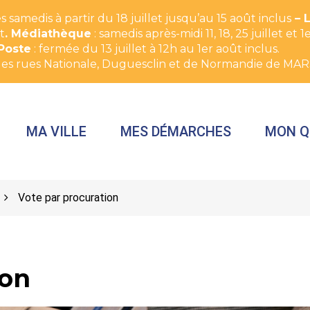
 samedis à partir du 18 juillet jusqu’au 15 août inclus
– 
t
. Médiathèque
: samedis après-midi 11, 18, 25 juillet e
Poste
: fermée du 13 juillet à 12h au 1er août inclus.
des rues Nationale, Duguesclin et de Normandie de MAR
MA VILLE
MES DÉMARCHES
MON Q
Vote par procuration
ion