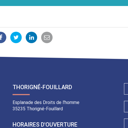
Partager
Partager
Partager
Partager
sur
sur
sur
par
Facebook
Twitter
LinkedIn
email
THORIGNÉ-FOUILLARD
Esplanade des Droits de l'homme
35235 Thorigné-Fouillard
HORAIRES D'OUVERTURE