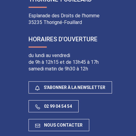
compte
chaîne
compte
compte
Facebook
Youtube
Instagram
Linkedin
Esplanade des Droits de l'homme
35235 Thorigné-Fouillard
HORAIRES D'OUVERTURE
du lundi au vendredi
de 9h à 12h15 et de 13h45 à 17h
samedi matin de 9h30 à 12h
S'ABONNER À LA NEWSLETTER
02 99 04 54 54
NOUS CONTACTER