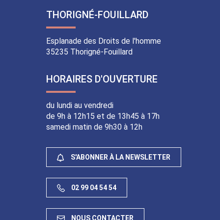
le
la
le
le
THORIGNÉ-FOUILLARD
compte
chaîne
compte
compte
Facebook
Youtube
Instagram
Linkedin
Esplanade des Droits de l'homme
35235 Thorigné-Fouillard
HORAIRES D'OUVERTURE
du lundi au vendredi
de 9h à 12h15 et de 13h45 à 17h
samedi matin de 9h30 à 12h
S'ABONNER À LA NEWSLETTER
02 99 04 54 54
NOUS CONTACTER