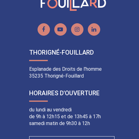
Lien
Lien
Lien
Lien
vers
vers
vers
vers
le
la
le
le
THORIGNÉ-FOUILLARD
compte
chaîne
compte
compte
Facebook
Youtube
Instagram
Linkedin
Esplanade des Droits de l'homme
35235 Thorigné-Fouillard
HORAIRES D'OUVERTURE
du lundi au vendredi
de 9h à 12h15 et de 13h45 à 17h
samedi matin de 9h30 à 12h