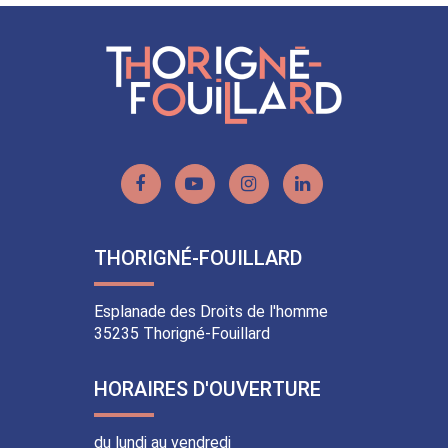
Facebook
Twitter
LinkedIn
email
Lien
Lien
Lien
Lien
vers
vers
vers
vers
le
la
le
le
THORIGNÉ-FOUILLARD
compte
chaîne
compte
compte
Facebook
Youtube
Instagram
Linkedin
Esplanade des Droits de l'homme
35235 Thorigné-Fouillard
HORAIRES D'OUVERTURE
du lundi au vendredi