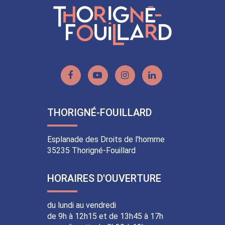
Lien
Lien
Lien
Lien
vers
vers
vers
vers
le
la
le
le
THORIGNÉ-FOUILLARD
compte
chaîne
compte
compte
Facebook
Youtube
Instagram
Linkedin
Esplanade des Droits de l'homme
35235 Thorigné-Fouillard
HORAIRES D'OUVERTURE
du lundi au vendredi
de 9h à 12h15 et de 13h45 à 17h