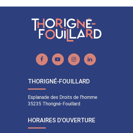
sur
sur
sur
par
Facebook
Twitter
LinkedIn
email
Lien
Lien
Lien
Lien
vers
vers
vers
vers
le
la
le
le
THORIGNÉ-FOUILLARD
compte
chaîne
compte
compte
Facebook
Youtube
Instagram
Linkedin
Esplanade des Droits de l'homme
35235 Thorigné-Fouillard
HORAIRES D'OUVERTURE