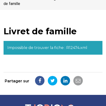
de famille
Livret de famille
Impossible de trouver la fiche : R12474.xml
Partager sur
Partager
Partager
Partager
Partager
sur
sur
sur
par
Facebook
Twitter
LinkedIn
email