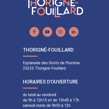
Lien
Lien
Lien
Lien
vers
vers
vers
vers
le
la
le
le
THORIGNÉ-FOUILLARD
compte
chaîne
compte
compte
Facebook
Youtube
Instagram
Linkedin
Esplanade des Droits de l'homme
35235 Thorigné-Fouillard
HORAIRES D'OUVERTURE
du lundi au vendredi
de 9h à 12h15 et de 13h45 à 17h
samedi matin de 9h30 à 12h