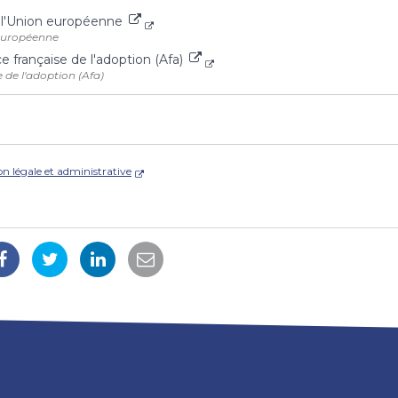
de l'Union européenne
européenne
e française de l'adoption (Afa)
 de l'adoption (Afa)
on légale et administrative
Partager
Partager
Partager
Partager
sur
sur
sur
par
Facebook
Twitter
LinkedIn
email