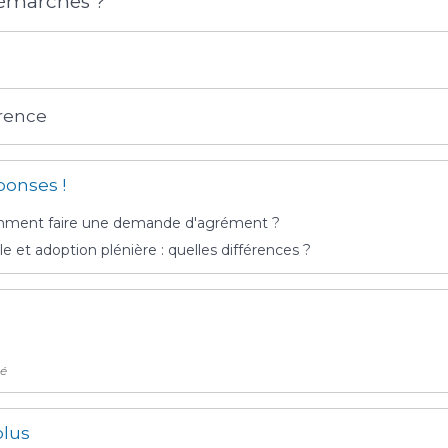
démarches ?
érence
ponses !
mment faire une demande d'agrément ?
e et adoption plénière : quelles différences ?
té
plus