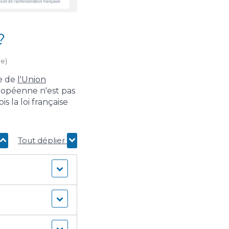
?
re)
re de
l'Union
ropéenne n'est pas
is la loi française
Tout déplier