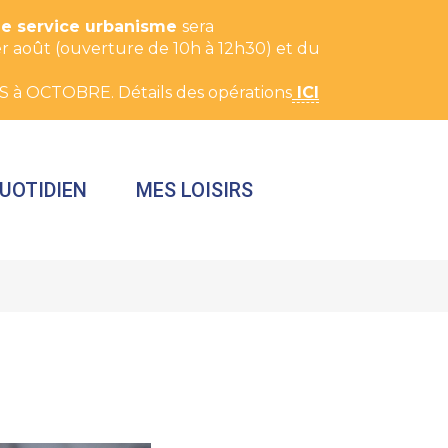
Le service urbanisme
sera
t 1er août (ouverture de 10h à 12h30) et du
S à OCTOBRE. Détails des opérations
ICI
UOTIDIEN
MES LOISIRS
FERMER