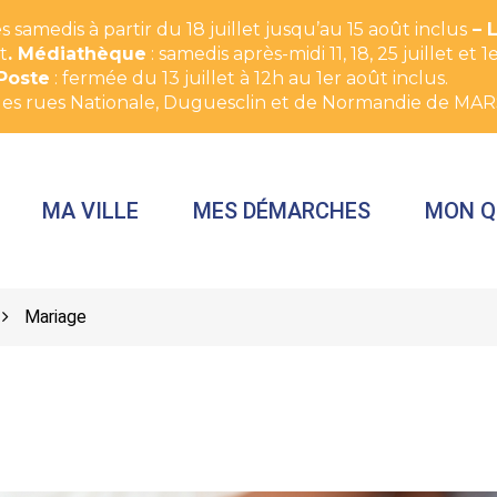
 samedis à partir du 18 juillet jusqu’au 15 août inclus
– 
t
. Médiathèque
: samedis après-midi 11, 18, 25 juillet e
Poste
: fermée du 13 juillet à 12h au 1er août inclus.
des rues Nationale, Duguesclin et de Normandie de MAR
MA VILLE
MES DÉMARCHES
MON Q
Mariage