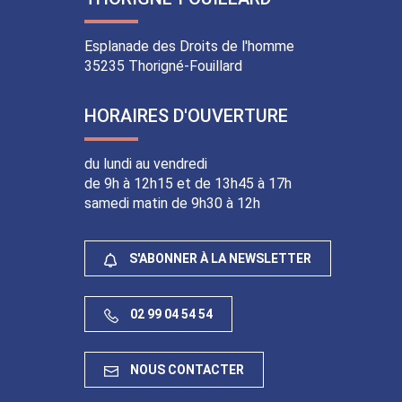
compte
chaîne
compte
compte
Facebook
Youtube
Instagram
Linkedin
Esplanade des Droits de l'homme
35235 Thorigné-Fouillard
HORAIRES D'OUVERTURE
du lundi au vendredi
de 9h à 12h15 et de 13h45 à 17h
samedi matin de 9h30 à 12h
S'ABONNER À LA NEWSLETTER
02 99 04 54 54
NOUS CONTACTER