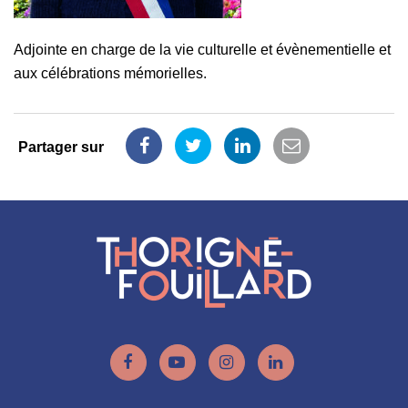
Adjointe en charge de la vie culturelle et évènementielle et
aux célébrations mémorielles.
Partager sur
Partager
Partager
Partager
Partager
sur
sur
sur
par
Facebook
Twitter
LinkedIn
email
Lien
Lien
Lien
Lien
vers
vers
vers
vers