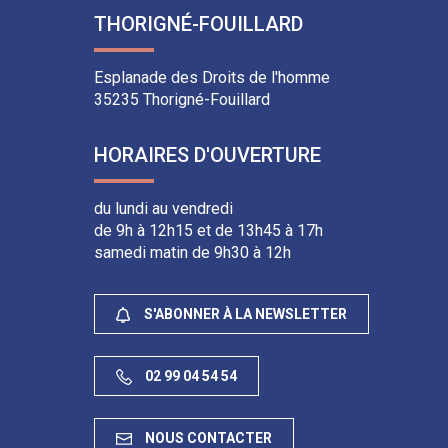
le
la
le
le
THORIGNÉ-FOUILLARD
compte
chaîne
compte
compte
Facebook
Youtube
Instagram
Linkedin
Esplanade des Droits de l'homme
35235 Thorigné-Fouillard
HORAIRES D'OUVERTURE
du lundi au vendredi
de 9h à 12h15 et de 13h45 à 17h
samedi matin de 9h30 à 12h
S'ABONNER À LA NEWSLETTER
02 99 04 54 54
NOUS CONTACTER