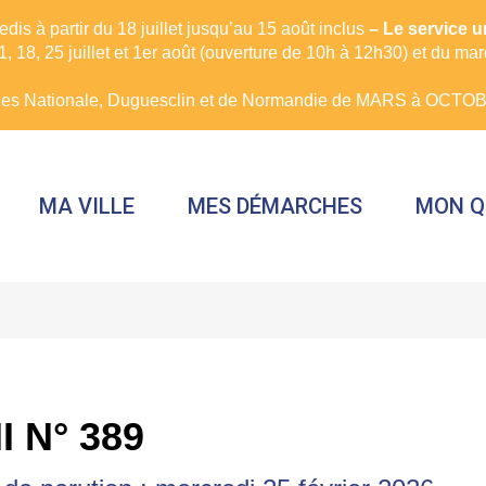
is à partir du 18 juillet jusqu’au 15 août inclus
– Le service 
, 18, 25 juillet et 1er août (ouverture de 10h à 12h30) et du ma
rues Nationale, Duguesclin et de Normandie de MARS à OCTOBR
MA VILLE
MES DÉMARCHES
MON Q
I N° 389