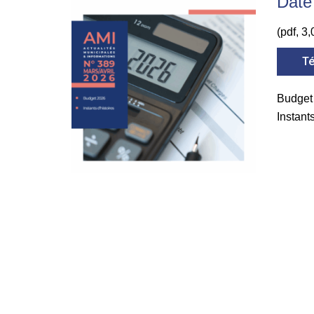
Date 
(pdf, 3,
Té
Budget
Instant