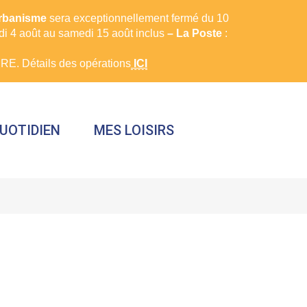
urbanisme
sera exceptionnellement fermé du 10
rdi 4 août au samedi 15 août inclus
– La Poste
:
E. Détails des opérations
ICI
UOTIDIEN
MES LOISIRS
FERMER