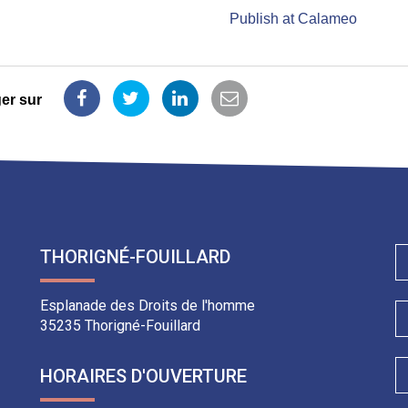
Publish at Calameo
er sur
Partager
Partager
Partager
Partager
sur
sur
sur
par
Facebook
Twitter
LinkedIn
email
THORIGNÉ-FOUILLARD
Esplanade des Droits de l'homme
35235 Thorigné-Fouillard
HORAIRES D'OUVERTURE