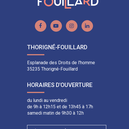
Lien
Lien
Lien
Lien
vers
vers
vers
vers
le
la
le
le
THORIGNÉ-FOUILLARD
compte
chaîne
compte
compte
Facebook
Youtube
Instagram
Linkedin
Esplanade des Droits de l'homme
35235 Thorigné-Fouillard
HORAIRES D'OUVERTURE
du lundi au vendredi
de 9h à 12h15 et de 13h45 à 17h
samedi matin de 9h30 à 12h