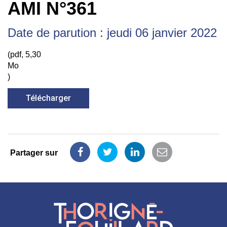
AMI N°361
Date de parution : jeudi 06 janvier 2022
(pdf, 5,30
Mo
)
Télécharger
Partager sur
Partager
Partager
Partager
Partager
sur
sur
sur
par
Facebook
Twitter
LinkedIn
email