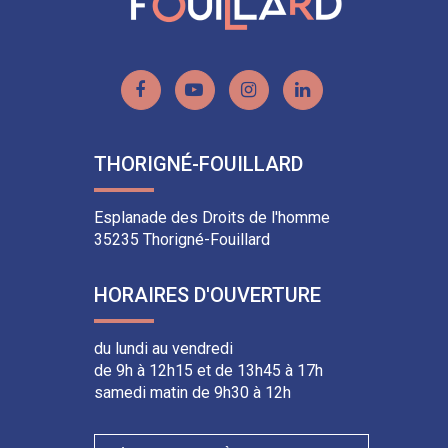
Lien
Lien
Lien
Lien
vers
vers
vers
vers
le
la
le
le
THORIGNÉ-FOUILLARD
compte
chaîne
compte
compte
Facebook
Youtube
Instagram
Linkedin
Esplanade des Droits de l'homme
35235 Thorigné-Fouillard
HORAIRES D'OUVERTURE
du lundi au vendredi
de 9h à 12h15 et de 13h45 à 17h
samedi matin de 9h30 à 12h