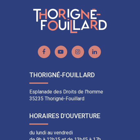
Lien
Lien
Lien
Lien
vers
vers
vers
vers
le
la
le
le
THORIGNÉ-FOUILLARD
compte
chaîne
compte
compte
Facebook
Youtube
Instagram
Linkedin
Esplanade des Droits de l'homme
35235 Thorigné-Fouillard
HORAIRES D'OUVERTURE
du lundi au vendredi
de 9h à 12h15 et de 13h45 à 17h