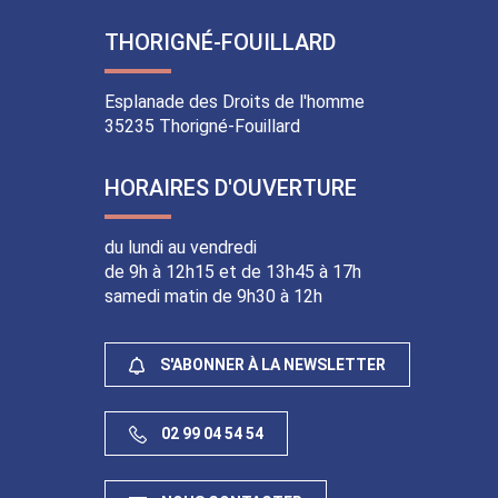
vers
vers
vers
vers
le
la
le
le
THORIGNÉ-FOUILLARD
compte
chaîne
compte
compte
Facebook
Youtube
Instagram
Linkedin
Esplanade des Droits de l'homme
35235 Thorigné-Fouillard
HORAIRES D'OUVERTURE
du lundi au vendredi
de 9h à 12h15 et de 13h45 à 17h
samedi matin de 9h30 à 12h
S'ABONNER À LA NEWSLETTER
02 99 04 54 54