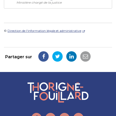
Ministère chargé de la justice
©
Direction de l'information légale et administrative
Partager sur
Partager
Partager
Partager
Partager
sur
sur
sur
par
Facebook
Twitter
LinkedIn
email