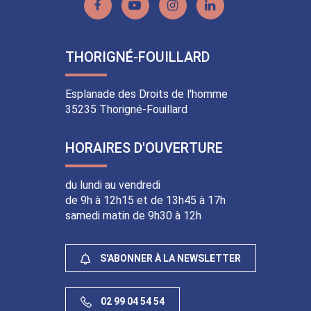
Lien
Lien
Lien
Lien
vers
vers
vers
vers
le
la
le
le
THORIGNÉ-FOUILLARD
compte
chaîne
compte
compte
Facebook
Youtube
Instagram
Linkedin
Esplanade des Droits de l'homme
35235 Thorigné-Fouillard
HORAIRES D'OUVERTURE
du lundi au vendredi
de 9h à 12h15 et de 13h45 à 17h
samedi matin de 9h30 à 12h
S'ABONNER À LA NEWSLETTER
02 99 04 54 54