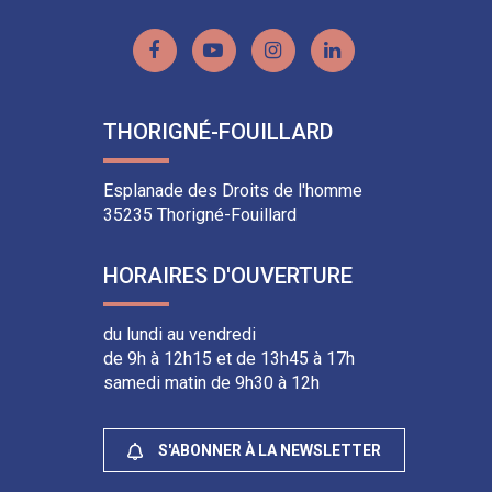
Lien
Lien
Lien
Lien
vers
vers
vers
vers
le
la
le
le
THORIGNÉ-FOUILLARD
compte
chaîne
compte
compte
Facebook
Youtube
Instagram
Linkedin
Esplanade des Droits de l'homme
35235 Thorigné-Fouillard
HORAIRES D'OUVERTURE
du lundi au vendredi
de 9h à 12h15 et de 13h45 à 17h
samedi matin de 9h30 à 12h
S'ABONNER À LA NEWSLETTER