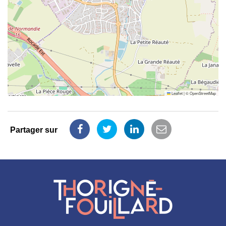
Leaflet
|
©
OpenStreetMap
Partager sur
Partager
Partager
Partager
Partager
sur
sur
sur
par
Facebook
Twitter
LinkedIn
email