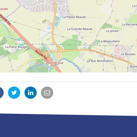
Partager
Partager
Partager
Partager
ur
sur
sur
par
Facebook
Twitter
LinkedIn
email