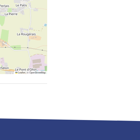
Leaflet
|
©
OpenStreetMap