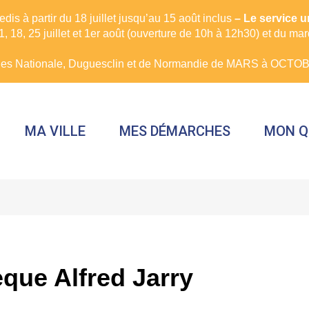
is à partir du 18 juillet jusqu’au 15 août inclus
– Le service 
, 18, 25 juillet et 1er août (ouverture de 10h à 12h30) et du ma
rues Nationale, Duguesclin et de Normandie de MARS à OCTOBR
MA VILLE
MES DÉMARCHES
MON Q
que Alfred Jarry