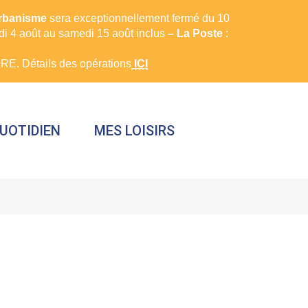
urbanisme
sera exceptionnellement fermé du 10
rdi 4 août au samedi 15 août inclus
– La Poste
:
E. Détails des opérations
ICI
UOTIDIEN
MES LOISIRS
FERMER