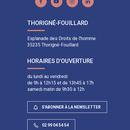
Lien
Lien
Lien
Lien
vers
vers
vers
vers
le
la
le
le
THORIGNÉ-FOUILLARD
compte
chaîne
compte
compte
Facebook
Youtube
Instagram
Linkedin
Esplanade des Droits de l'homme
35235 Thorigné-Fouillard
HORAIRES D'OUVERTURE
du lundi au vendredi
de 9h à 12h15 et de 13h45 à 17h
samedi matin de 9h30 à 12h
S'ABONNER À LA NEWSLETTER
02 99 04 54 54