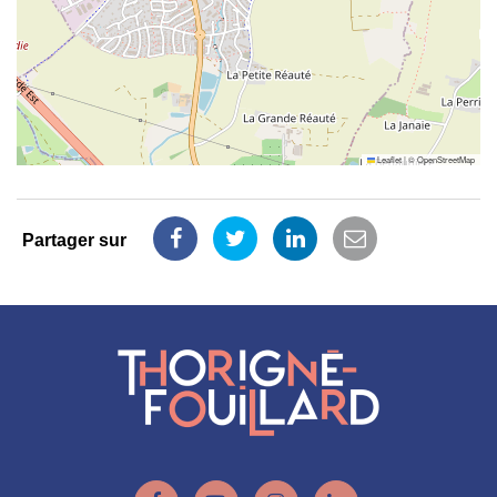
Leaflet
|
©
OpenStreetMap
Partager sur
Partager
Partager
Partager
Partager
sur
sur
sur
par
Facebook
Twitter
LinkedIn
email